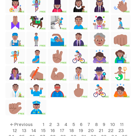
FREE
FREE
FREE
FREE
FREE
FREE
tyle)
FREE
FREE
FREE
FREE
FREE
FREE
FREE
FREE
FREE
FREE
FREE
FREE
FREE
FREE
FREE
FREE
FREE
FREE
FREE
FREE
FREE
FREE
FREE
FREE
FREE
FREE
FREE
FREE
FREE
FREE
FREE
FREE
← Previous
1
2
3
4
5
6
7
8
9
10
11
12
13
14
15
16
17
18
19
20
21
22
23