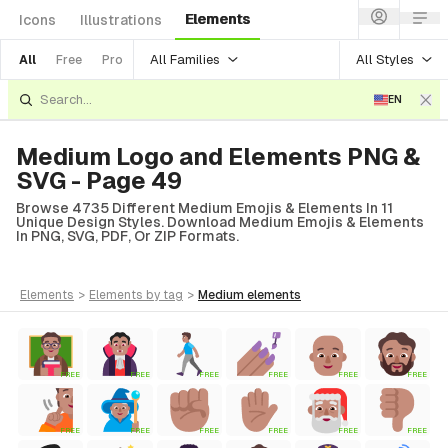
Elements
Icons
Illustrations
All Families
All Styles
All
Free
Pro
EN
Medium Logo and Elements PNG &
SVG - Page 49
Browse 4735 Different Medium Emojis & Elements In 11
Unique Design Styles. Download Medium Emojis & Elements
In PNG, SVG, PDF, Or ZIP Formats.
elements
>
elements
by tag
>
medium
elements
FREE
FREE
FREE
FREE
FREE
FREE
FREE
FREE
FREE
FREE
FREE
FREE