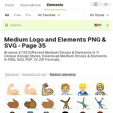
Elements
Icons
Illustrations
All Families
All Styles
All
Free
Pro
EN
Medium Logo and Elements PNG &
SVG - Page 35
Browse 4735 Different Medium Emojis & Elements In 11
Unique Design Styles. Download Medium Emojis & Elements
In PNG, SVG, PDF, Or ZIP Formats.
elements
>
elements
by tag
>
medium
elements
FREE
FREE
FREE
FREE
FREE
FREE
FREE
FREE
FREE
FREE
FREE
FREE