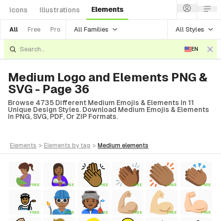
Elements
Icons
Illustrations
All Families
All Styles
All
Free
Pro
EN
Medium Logo and Elements PNG &
SVG - Page 36
Browse 4735 Different Medium Emojis & Elements In 11
Unique Design Styles. Download Medium Emojis & Elements
In PNG, SVG, PDF, Or ZIP Formats.
elements
>
elements
by tag
>
medium
elements
FREE
FREE
FREE
FREE
FREE
FREE
FREE
FREE
FREE
FREE
FREE
FREE