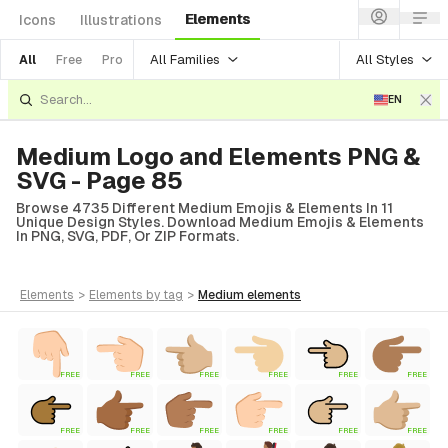
Elements
Icons
Illustrations
All Families
All Styles
All
Free
Pro
EN
Medium Logo and Elements PNG &
SVG - Page 85
Browse 4735 Different Medium Emojis & Elements In 11
Unique Design Styles. Download Medium Emojis & Elements
In PNG, SVG, PDF, Or ZIP Formats.
elements
>
elements
by tag
>
medium
elements
FREE
FREE
FREE
FREE
FREE
FREE
FREE
FREE
FREE
FREE
FREE
FREE