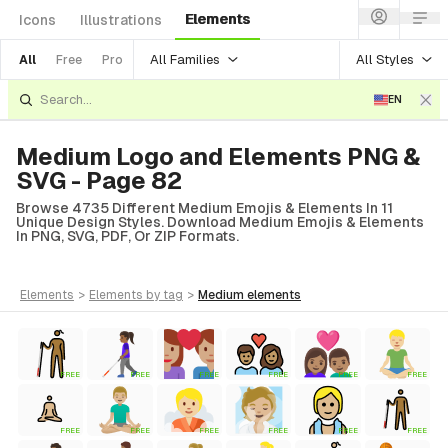
Elements
Icons
Illustrations
All Families
All Styles
All
Free
Pro
EN
Medium Logo and Elements PNG &
SVG - Page 82
Browse 4735 Different Medium Emojis & Elements In 11
Unique Design Styles. Download Medium Emojis & Elements
In PNG, SVG, PDF, Or ZIP Formats.
elements
>
elements
by tag
>
medium
elements
FREE
FREE
FREE
FREE
FREE
FREE
FREE
FREE
FREE
FREE
FREE
FREE