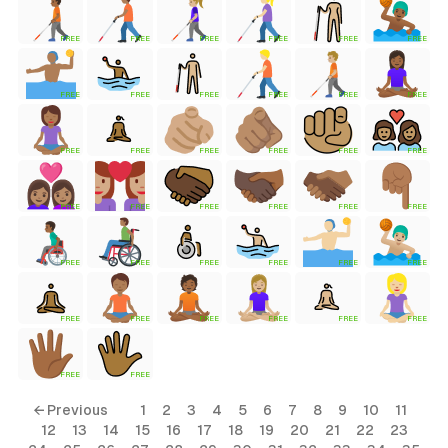
FREE
FREE
FREE
FREE
FREE
FREE
tyle)
FREE
FREE
FREE
FREE
FREE
FREE
FREE
FREE
FREE
FREE
FREE
FREE
FREE
FREE
FREE
FREE
FREE
FREE
FREE
FREE
FREE
FREE
FREE
FREE
FREE
FREE
FREE
FREE
FREE
FREE
FREE
FREE
← Previous
1
2
3
4
5
6
7
8
9
10
11
12
13
14
15
16
17
18
19
20
21
22
23