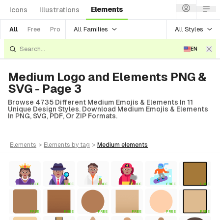
Elements
Icons
Illustrations
All Families
All Styles
All
Free
Pro
EN
Medium Logo and Elements PNG &
SVG - Page 3
Browse 4735 Different Medium Emojis & Elements In 11
Unique Design Styles. Download Medium Emojis & Elements
In PNG, SVG, PDF, Or ZIP Formats.
elements
>
elements
by tag
>
medium
elements
FREE
FREE
FREE
FREE
FREE
FREE
FREE
FREE
FREE
FREE
FREE
FREE