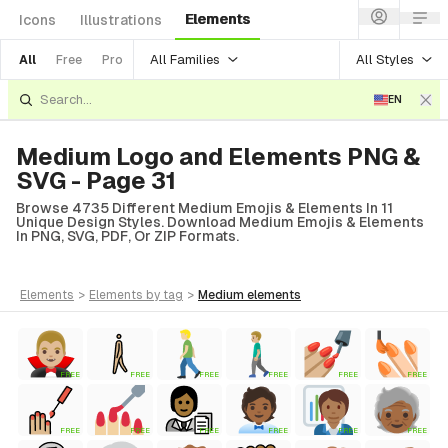
Elements
Icons
Illustrations
All Families
All Styles
All
Free
Pro
EN
Medium Logo and Elements PNG &
SVG - Page 31
Browse 4735 Different Medium Emojis & Elements In 11
Unique Design Styles. Download Medium Emojis & Elements
In PNG, SVG, PDF, Or ZIP Formats.
elements
>
elements
by tag
>
medium
elements
FREE
FREE
FREE
FREE
FREE
FREE
FREE
FREE
FREE
FREE
FREE
FREE