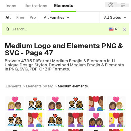
Elements
Icons
Illustrations
All Families
All Styles
All
Free
Pro
EN
Medium Logo and Elements PNG &
SVG - Page 47
Browse 4735 Different Medium Emojis & Elements In 11
Unique Design Styles. Download Medium Emojis & Elements
In PNG, SVG, PDF, Or ZIP Formats.
elements
>
elements
by tag
>
medium
elements
FREE
FREE
FREE
FREE
FREE
FREE
FREE
FREE
FREE
FREE
FREE
FREE