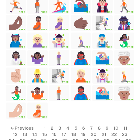
FREE
FREE
FREE
FREE
FREE
FREE
tyle)
FREE
FREE
FREE
FREE
FREE
FREE
FREE
FREE
FREE
FREE
FREE
FREE
FREE
FREE
FREE
FREE
FREE
FREE
FREE
FREE
FREE
FREE
FREE
FREE
FREE
FREE
FREE
FREE
FREE
FREE
FREE
FREE
← Previous
1
2
3
4
5
6
7
8
9
10
11
12
13
14
15
16
17
18
19
20
21
22
23