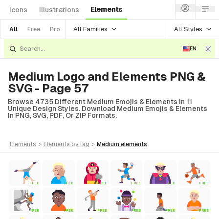
Elements
Icons
Illustrations
All Families
All Styles
All
Free
Pro
EN
Medium Logo and Elements PNG &
SVG - Page 57
Browse 4735 Different Medium Emojis & Elements In 11
Unique Design Styles. Download Medium Emojis & Elements
In PNG, SVG, PDF, Or ZIP Formats.
elements
>
elements
by tag
>
medium
elements
FREE
FREE
FREE
FREE
FREE
FREE
FREE
FREE
FREE
FREE
FREE
FREE