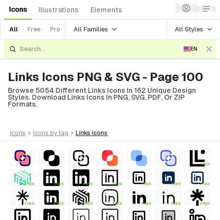
Icons
Illustrations
Elements
All Families
All Styles
All
Free
Pro
EN
Links Icons PNG & SVG - Page 100
Browse 5054 Different Links Icons In 162 Unique Design
Styles. Download Links Icons In PNG, SVG, PDF, Or ZIP
Formats.
icons
>
icons
by tag
>
links
icons
FREE
FREE
FREE
FREE
FREE
FREE
FREE
FREE
FREE
FREE
FREE
FREE
FREE
FREE
FREE