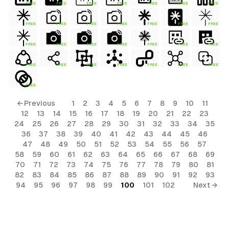
FREE
FREE
FREE
FREE
FREE
FREE
FREE
FREE
FREE
FREE
FREE
FREE
FREE
FREE
FREE
FREE
FREE
FREE
FREE
FREE
FREE
FREE
FREE
FREE
FREE
FREE
FREE
FREE
FREE
← Previous
1
2
3
4
5
6
7
8
9
10
11
12
13
14
15
16
17
18
19
20
21
22
23
24
25
26
27
28
29
30
31
32
33
34
35
36
37
38
39
40
41
42
43
44
45
46
47
48
49
50
51
52
53
54
55
56
57
58
59
60
61
62
63
64
65
66
67
68
69
70
71
72
73
74
75
76
77
78
79
80
81
82
83
84
85
86
87
88
89
90
91
92
93
94
95
96
97
98
99
100
101
102
Next →