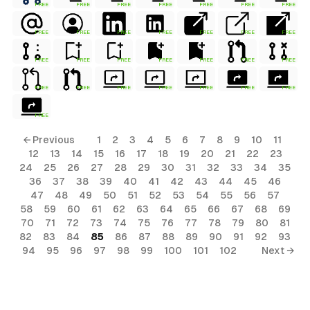
FREE
FREE
FREE
FREE
FREE
FREE
FREE
FREE
FREE
FREE
FREE
FREE
FREE
FREE
FREE
FREE
FREE
FREE
FREE
FREE
FREE
FREE
FREE
FREE
FREE
FREE
FREE
FREE
FREE
← Previous
1
2
3
4
5
6
7
8
9
10
11
12
13
14
15
16
17
18
19
20
21
22
23
24
25
26
27
28
29
30
31
32
33
34
35
36
37
38
39
40
41
42
43
44
45
46
47
48
49
50
51
52
53
54
55
56
57
58
59
60
61
62
63
64
65
66
67
68
69
70
71
72
73
74
75
76
77
78
79
80
81
82
83
84
85
86
87
88
89
90
91
92
93
94
95
96
97
98
99
100
101
102
Next →