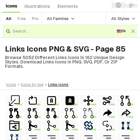
Icons
Illustrations
Elements
All Families
All Styles
All
Free
Pro
EN
Links Icons PNG & SVG - Page 85
Browse 5052 Different Links Icons In 162 Unique Design
Styles. Download Links Icons In PNG, SVG, PDF, Or ZIP
Formats.
icons
>
icons
by tag
>
links
icons
FREE
FREE
FREE
FREE
FREE
FREE
FREE
FREE
FREE
FREE
FREE
FREE
FREE
FREE
FREE
FREE
FREE
FREE
FREE
FREE
FREE