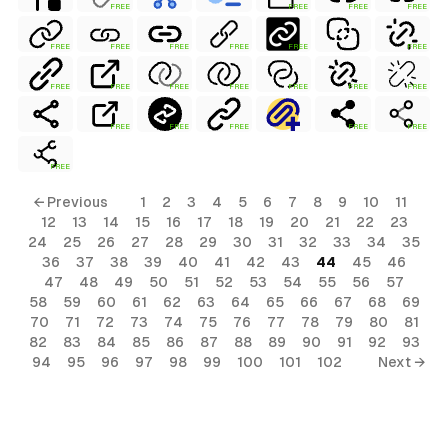
FREE
FREE
FREE
FREE
FREE
FREE
FREE
FREE
FREE
FREE
FREE
FREE
FREE
FREE
FREE
FREE
FREE
FREE
FREE
FREE
FREE
FREE
FREE
← Previous
1
2
3
4
5
6
7
8
9
10
11
12
13
14
15
16
17
18
19
20
21
22
23
24
25
26
27
28
29
30
31
32
33
34
35
36
37
38
39
40
41
42
43
44
45
46
47
48
49
50
51
52
53
54
55
56
57
58
59
60
61
62
63
64
65
66
67
68
69
70
71
72
73
74
75
76
77
78
79
80
81
82
83
84
85
86
87
88
89
90
91
92
93
94
95
96
97
98
99
100
101
102
Next →