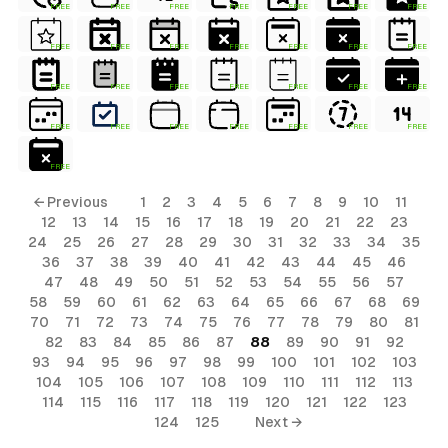
FREE
FREE
FREE
FREE
FREE
FREE
FREE
FREE
FREE
FREE
FREE
FREE
FREE
FREE
FREE
FREE
FREE
FREE
FREE
FREE
FREE
FREE
FREE
FREE
FREE
FREE
FREE
FREE
FREE
← Previous
1
2
3
4
5
6
7
8
9
10
11
12
13
14
15
16
17
18
19
20
21
22
23
24
25
26
27
28
29
30
31
32
33
34
35
36
37
38
39
40
41
42
43
44
45
46
47
48
49
50
51
52
53
54
55
56
57
58
59
60
61
62
63
64
65
66
67
68
69
70
71
72
73
74
75
76
77
78
79
80
81
82
83
84
85
86
87
88
89
90
91
92
93
94
95
96
97
98
99
100
101
102
103
104
105
106
107
108
109
110
111
112
113
114
115
116
117
118
119
120
121
122
123
124
125
Next →