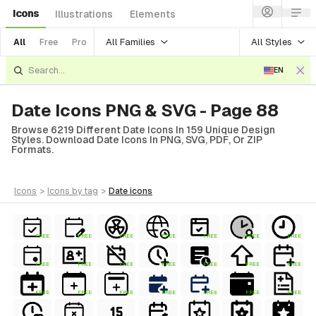
Icons
Illustrations
Elements
All Families
All Styles
All
Free
Pro
EN
Date Icons PNG & SVG - Page 88
Browse 6219 Different Date Icons In 159 Unique Design
Styles. Download Date Icons In PNG, SVG, PDF, Or ZIP
Formats.
icons
>
icons
by tag
>
date
icons
FREE
FREE
FREE
FREE
FREE
FREE
FREE
FREE
FREE
FREE
FREE
FREE
FREE
FREE
FREE
FREE
FREE
FREE
FREE
FREE
FREE