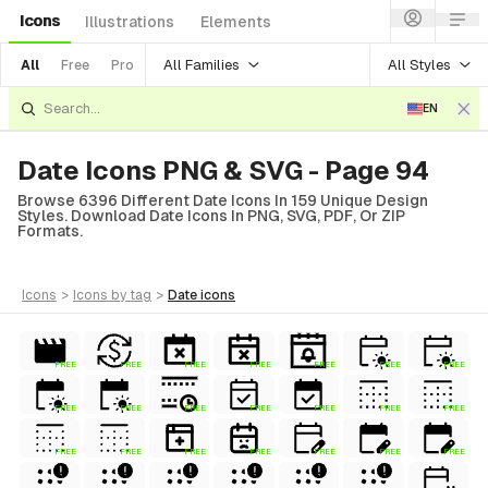
Icons
Illustrations
Elements
All Families
All Styles
All
Free
Pro
EN
Date Icons PNG & SVG - Page 94
Browse 6396 Different Date Icons In 159 Unique Design
Styles. Download Date Icons In PNG, SVG, PDF, Or ZIP
Formats.
icons
>
icons
by tag
>
date
icons
FREE
FREE
FREE
FREE
FREE
FREE
FREE
FREE
FREE
FREE
FREE
FREE
FREE
FREE
FREE
FREE
FREE
FREE
FREE
FREE
FREE