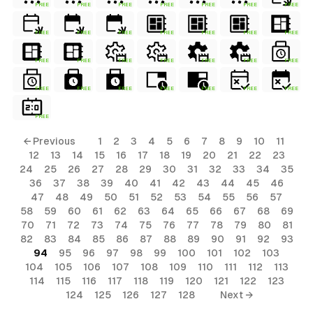
FREE
FREE
FREE
FREE
FREE
FREE
FREE
FREE
FREE
FREE
FREE
FREE
FREE
FREE
FREE
FREE
FREE
FREE
FREE
FREE
FREE
FREE
FREE
FREE
FREE
FREE
FREE
FREE
FREE
← Previous
1
2
3
4
5
6
7
8
9
10
11
12
13
14
15
16
17
18
19
20
21
22
23
24
25
26
27
28
29
30
31
32
33
34
35
36
37
38
39
40
41
42
43
44
45
46
47
48
49
50
51
52
53
54
55
56
57
58
59
60
61
62
63
64
65
66
67
68
69
70
71
72
73
74
75
76
77
78
79
80
81
82
83
84
85
86
87
88
89
90
91
92
93
94
95
96
97
98
99
100
101
102
103
104
105
106
107
108
109
110
111
112
113
114
115
116
117
118
119
120
121
122
123
124
125
126
127
128
Next →