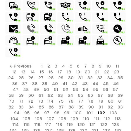
FREE
FREE
FREE
FREE
FREE
FREE
FREE
FREE
FREE
FREE
FREE
FREE
FREE
FREE
FREE
FREE
FREE
FREE
FREE
FREE
FREE
FREE
FREE
FREE
FREE
FREE
FREE
FREE
FREE
← Previous
1
2
3
4
5
6
7
8
9
10
11
12
13
14
15
16
17
18
19
20
21
22
23
24
25
26
27
28
29
30
31
32
33
34
35
36
37
38
39
40
41
42
43
44
45
46
47
48
49
50
51
52
53
54
55
56
57
58
59
60
61
62
63
64
65
66
67
68
69
70
71
72
73
74
75
76
77
78
79
80
81
82
83
84
85
86
87
88
89
90
91
92
93
94
95
96
97
98
99
100
101
102
103
104
105
106
107
108
109
110
111
112
113
114
115
116
117
118
119
120
121
122
123
124
125
126
127
128
129
130
131
132
133