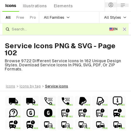
Icons
Illustrations
Elements
All Families
All Styles
All
Free
Pro
EN
Service Icons PNG & SVG - Page
102
Browse 9722 Different Service Icons In 162 Unique Design
Styles. Download Service Icons In PNG, SVG, PDF, Or ZIP
Formats.
icons
>
icons
by tag
>
service
icons
FREE
FREE
FREE
FREE
FREE
FREE
FREE
FREE
FREE
FREE
FREE
FREE
FREE
FREE
FREE
FREE
FREE
FREE
FREE
FREE
FREE