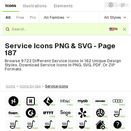
Icons
Illustrations
Elements
All Families
All Styles
All
Free
Pro
EN
Service Icons PNG & SVG - Page
187
Browse 9723 Different Service Icons In 162 Unique Design
Styles. Download Service Icons In PNG, SVG, PDF, Or ZIP
Formats.
icons
>
icons
by tag
>
service
icons
FREE
FREE
FREE
FREE
FREE
FREE
FREE
FREE
FREE
FREE
FREE
FREE
FREE
FREE
FREE
FREE
FREE
FREE
FREE
FREE
FREE