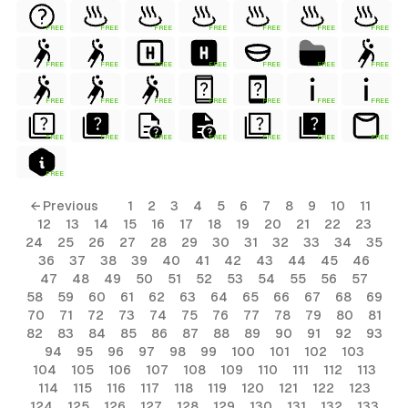
FREE
FREE
FREE
FREE
FREE
FREE
FREE
FREE
FREE
FREE
FREE
FREE
FREE
FREE
FREE
FREE
FREE
FREE
FREE
FREE
FREE
FREE
FREE
FREE
FREE
FREE
FREE
FREE
FREE
← Previous
1
2
3
4
5
6
7
8
9
10
11
12
13
14
15
16
17
18
19
20
21
22
23
24
25
26
27
28
29
30
31
32
33
34
35
36
37
38
39
40
41
42
43
44
45
46
47
48
49
50
51
52
53
54
55
56
57
58
59
60
61
62
63
64
65
66
67
68
69
70
71
72
73
74
75
76
77
78
79
80
81
82
83
84
85
86
87
88
89
90
91
92
93
94
95
96
97
98
99
100
101
102
103
104
105
106
107
108
109
110
111
112
113
114
115
116
117
118
119
120
121
122
123
124
125
126
127
128
129
130
131
132
133