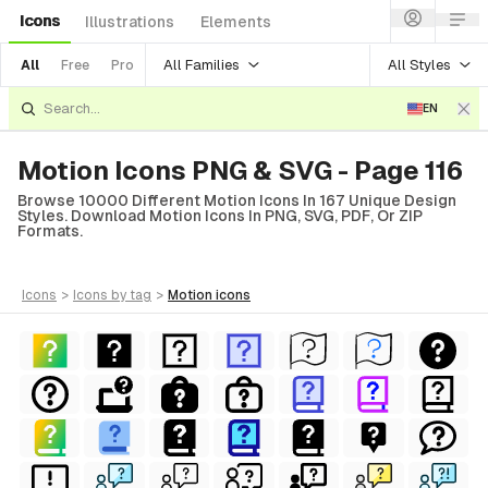
Icons
Illustrations
Elements
All Families
All Styles
All
Free
Pro
EN
Motion Icons PNG & SVG - Page 116
Browse 10000 Different Motion Icons In 167 Unique Design
Styles. Download Motion Icons In PNG, SVG, PDF, Or ZIP
Formats.
icons
>
icons
by tag
>
motion
icons