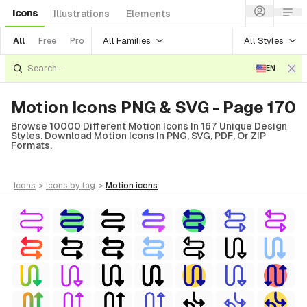
Icons
Illustrations
Elements
All Families
All Styles
All
Free
Pro
EN
Motion Icons PNG & SVG - Page 170
Browse 10000 Different Motion Icons In 167 Unique Design
Styles. Download Motion Icons In PNG, SVG, PDF, Or ZIP
Formats.
icons
>
icons
by tag
>
motion
icons