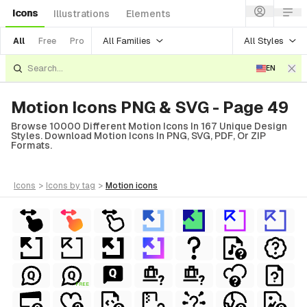
Icons
Illustrations
Elements
All Families
All Styles
All
Free
Pro
EN
Motion Icons PNG & SVG - Page 49
Browse 10000 Different Motion Icons In 167 Unique Design
Styles. Download Motion Icons In PNG, SVG, PDF, Or ZIP
Formats.
icons
>
icons
by tag
>
motion
icons
FREE