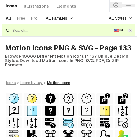
Icons
Illustrations
Elements
All Families
All Styles
All
Free
Pro
EN
Motion Icons PNG & SVG - Page 133
Browse 10000 Different Motion Icons In 167 Unique Design
Styles. Download Motion Icons In PNG, SVG, PDF, Or ZIP
Formats.
icons
>
icons
by tag
>
motion
icons