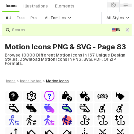
Icons
Illustrations
Elements
All Families
All Styles
All
Free
Pro
EN
Motion Icons PNG & SVG - Page 83
Browse 10000 Different Motion Icons In 167 Unique Design
Styles. Download Motion Icons In PNG, SVG, PDF, Or ZIP
Formats.
icons
>
icons
by tag
>
motion
icons