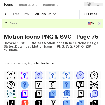
Icons
Illustrations
Elements
All Families
All Styles
All
Free
Pro
EN
Motion Icons PNG & SVG - Page 75
Browse 10000 Different Motion Icons In 167 Unique Design
Styles. Download Motion Icons In PNG, SVG, PDF, Or ZIP
Formats.
icons
>
icons
by tag
>
motion
icons
FREE