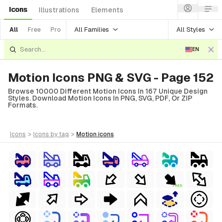
Icons
Illustrations
Elements
All Families
All Styles
All
Free
Pro
EN
Motion Icons PNG & SVG - Page 152
Browse 10000 Different Motion Icons In 167 Unique Design
Styles. Download Motion Icons In PNG, SVG, PDF, Or ZIP
Formats.
icons
>
icons
by tag
>
motion
icons
FREE