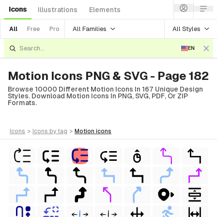
Icons
Illustrations
Elements
All Families
All Styles
All
Free
Pro
EN
Motion Icons PNG & SVG - Page 182
Browse 10000 Different Motion Icons In 167 Unique Design
Styles. Download Motion Icons In PNG, SVG, PDF, Or ZIP
Formats.
icons
>
icons
by tag
>
motion
icons