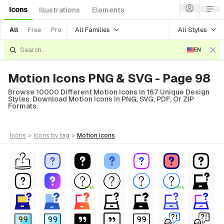
Icons
Illustrations
Elements
All Families
All Styles
All
Free
Pro
EN
Motion Icons PNG & SVG - Page 98
Browse 10000 Different Motion Icons In 167 Unique Design
Styles. Download Motion Icons In PNG, SVG, PDF, Or ZIP
Formats.
icons
>
icons
by tag
>
motion
icons
FREE
FREE