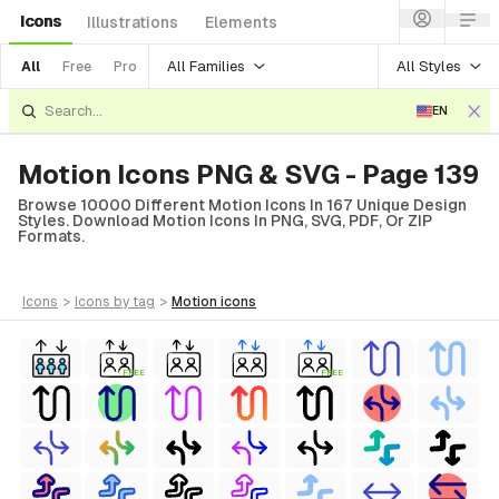
Icons
Illustrations
Elements
All Families
All Styles
All
Free
Pro
EN
Motion Icons PNG & SVG - Page 139
Browse 10000 Different Motion Icons In 167 Unique Design
Styles. Download Motion Icons In PNG, SVG, PDF, Or ZIP
Formats.
icons
>
icons
by tag
>
motion
icons
FREE
FREE