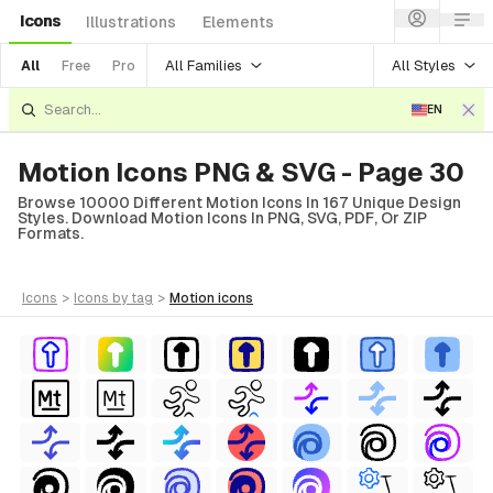
Icons
Illustrations
Elements
All Families
All Styles
All
Free
Pro
EN
Motion Icons PNG & SVG - Page 30
Browse 10000 Different Motion Icons In 167 Unique Design
Styles. Download Motion Icons In PNG, SVG, PDF, Or ZIP
Formats.
icons
>
icons
by tag
>
motion
icons