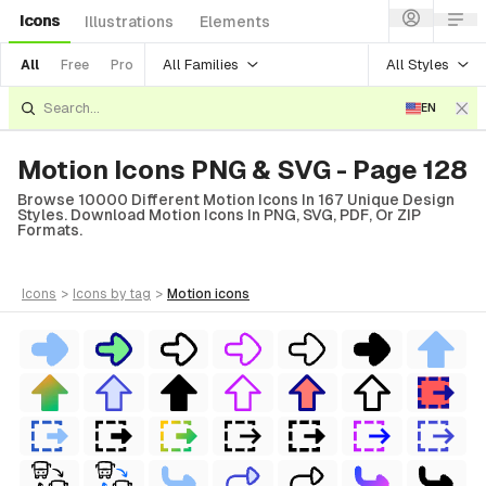
Icons
Illustrations
Elements
All Families
All Styles
All
Free
Pro
EN
Motion Icons PNG & SVG - Page 128
Browse 10000 Different Motion Icons In 167 Unique Design
Styles. Download Motion Icons In PNG, SVG, PDF, Or ZIP
Formats.
icons
>
icons
by tag
>
motion
icons