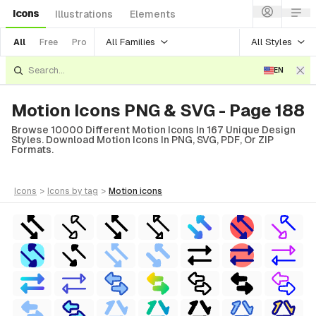
Icons
Illustrations
Elements
All Families
All Styles
All
Free
Pro
EN
Motion Icons PNG & SVG - Page 188
Browse 10000 Different Motion Icons In 167 Unique Design
Styles. Download Motion Icons In PNG, SVG, PDF, Or ZIP
Formats.
icons
>
icons
by tag
>
motion
icons