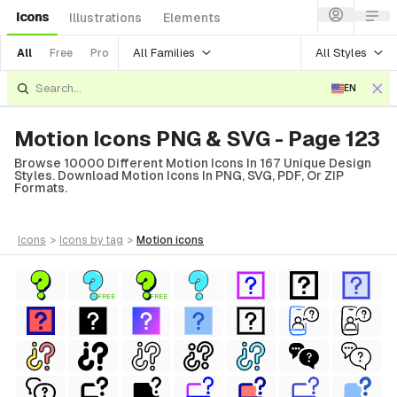
Icons
Illustrations
Elements
All Families
All Styles
All
Free
Pro
EN
Motion Icons PNG & SVG - Page 123
Browse 10000 Different Motion Icons In 167 Unique Design
Styles. Download Motion Icons In PNG, SVG, PDF, Or ZIP
Formats.
icons
>
icons
by tag
>
motion
icons
FREE
FREE