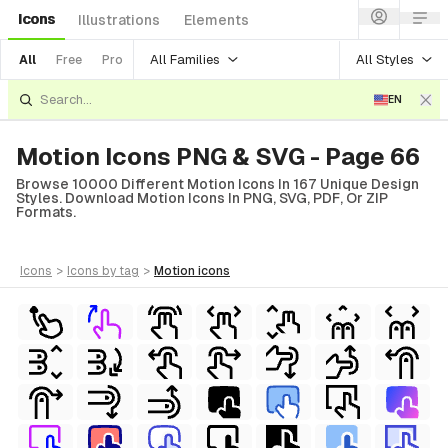
Icons
Illustrations
Elements
All Families
All Styles
All
Free
Pro
EN
Motion Icons PNG & SVG - Page 66
Browse 10000 Different Motion Icons In 167 Unique Design
Styles. Download Motion Icons In PNG, SVG, PDF, Or ZIP
Formats.
icons
>
icons
by tag
>
motion
icons