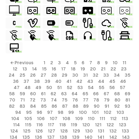
FREE
FREE
FREE
FREE
FREE
FREE
FREE
FREE
FREE
FREE
FREE
FREE
FREE
FREE
FREE
FREE
FREE
FREE
FREE
FREE
FREE
FREE
FREE
FREE
FREE
FREE
FREE
FREE
FREE
ls
← Previous
1
2
3
4
5
6
7
8
9
10
11
12
13
14
15
16
17
18
19
20
21
22
23
ols
24
25
26
27
28
29
30
31
32
33
34
35
36
37
38
39
40
41
42
43
44
45
46
ols
47
48
49
50
51
52
53
54
55
56
57
58
59
60
61
62
63
64
65
66
67
68
69
70
71
72
73
74
75
76
77
78
79
80
81
s
82
83
84
85
86
87
88
89
90
91
92
93
94
95
96
97
98
99
100
101
102
103
ls
104
105
106
107
108
109
110
111
112
113
114
115
116
117
118
119
120
121
122
123
124
125
126
127
128
129
130
131
132
133
134
135
136
137
138
139
140
141
142
143