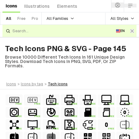
Icons
Illustrations
Elements
All Families
All Styles
All
Free
Pro
EN
Tech Icons PNG & SVG - Page 145
Browse 10000 Different Tech Icons In 161 Unique Design
Styles. Download Tech Icons In PNG, SVG, PDF, Or ZIP
Formats.
icons
>
icons
by tag
>
tech
icons
FREE
FREE
FREE
FREE
FREE
FREE
FREE
FREE
FREE
FREE
FREE
FREE
FREE
FREE
FREE
FREE
FREE
FREE
FREE
FREE
FREE