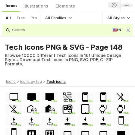
Icons
Illustrations
Elements
All Families
All Styles
All
Free
Pro
EN
Tech Icons PNG & SVG - Page 148
Browse 10000 Different Tech Icons In 161 Unique Design
Styles. Download Tech Icons In PNG, SVG, PDF, Or ZIP
Formats.
icons
>
icons
by tag
>
tech
icons
FREE
FREE
FREE
FREE
FREE
FREE
FREE
FREE
FREE
FREE
FREE
FREE
FREE
FREE
FREE
FREE
FREE
FREE
FREE
FREE
FREE