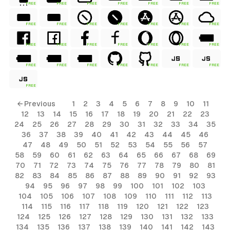
FREE
FREE
FREE
FREE
FREE
FREE
FREE
FREE
FREE
FREE
FREE
FREE
FREE
FREE
FREE
FREE
FREE
FREE
FREE
FREE
FREE
FREE
FREE
FREE
FREE
FREE
FREE
FREE
FREE
ls
← Previous
1
2
3
4
5
6
7
8
9
10
11
12
13
14
15
16
17
18
19
20
21
22
23
ols
24
25
26
27
28
29
30
31
32
33
34
35
36
37
38
39
40
41
42
43
44
45
46
ols
47
48
49
50
51
52
53
54
55
56
57
58
59
60
61
62
63
64
65
66
67
68
69
70
71
72
73
74
75
76
77
78
79
80
81
s
82
83
84
85
86
87
88
89
90
91
92
93
94
95
96
97
98
99
100
101
102
103
ls
104
105
106
107
108
109
110
111
112
113
114
115
116
117
118
119
120
121
122
123
124
125
126
127
128
129
130
131
132
133
134
135
136
137
138
139
140
141
142
143