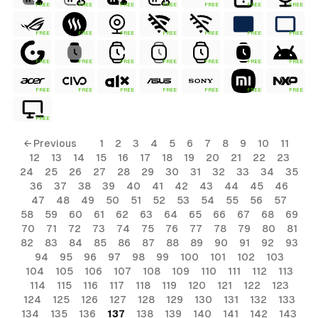
FREE
FREE
FREE
FREE
FREE
FREE
FREE
FREE
FREE
FREE
FREE
FREE
FREE
FREE
FREE
FREE
FREE
FREE
FREE
FREE
FREE
FREE
FREE
FREE
FREE
FREE
FREE
FREE
FREE
ls
← Previous
1
2
3
4
5
6
7
8
9
10
11
12
13
14
15
16
17
18
19
20
21
22
23
ols
24
25
26
27
28
29
30
31
32
33
34
35
36
37
38
39
40
41
42
43
44
45
46
ols
47
48
49
50
51
52
53
54
55
56
57
58
59
60
61
62
63
64
65
66
67
68
69
70
71
72
73
74
75
76
77
78
79
80
81
s
82
83
84
85
86
87
88
89
90
91
92
93
94
95
96
97
98
99
100
101
102
103
ls
104
105
106
107
108
109
110
111
112
113
114
115
116
117
118
119
120
121
122
123
124
125
126
127
128
129
130
131
132
133
134
135
136
137
138
139
140
141
142
143