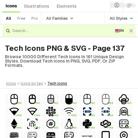
Icons
Illustrations
Elements
All Families
All Styles
All
Free
Pro
EN
Tech Icons PNG & SVG - Page 137
Browse 10000 Different Tech Icons In 161 Unique Design
Styles. Download Tech Icons In PNG, SVG, PDF, Or ZIP
Formats.
icons
>
icons
by tag
>
tech
icons
FREE
FREE
FREE
FREE
FREE
FREE
FREE
FREE
FREE
FREE
FREE
FREE
FREE
FREE
FREE
FREE
FREE
FREE
FREE
FREE
FREE