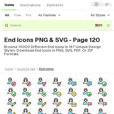
Icons
Illustrations
Elements
All Families
All Styles
All
Free
Pro
EN
End Icons PNG & SVG - Page 120
Browse 10000 Different End Icons In 167 Unique Design
Styles. Download End Icons In PNG, SVG, PDF, Or ZIP
Formats.
icons
>
icons
by tag
>
end
icons