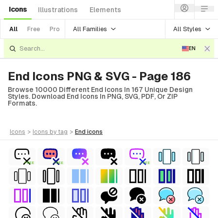
Icons
Illustrations
Elements
All Families
All Styles
All
Free
Pro
EN
End Icons PNG & SVG - Page 186
Browse 10000 Different End Icons In 167 Unique Design
Styles. Download End Icons In PNG, SVG, PDF, Or ZIP
Formats.
icons
>
icons
by tag
>
end
icons
FREE
FREE
FREE