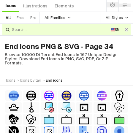
Icons
Illustrations
Elements
All Families
All Styles
All
Free
Pro
EN
End Icons PNG & SVG - Page 34
Browse 10000 Different End Icons In 167 Unique Design
Styles. Download End Icons In PNG, SVG, PDF, Or ZIP
Formats.
icons
>
icons
by tag
>
end
icons