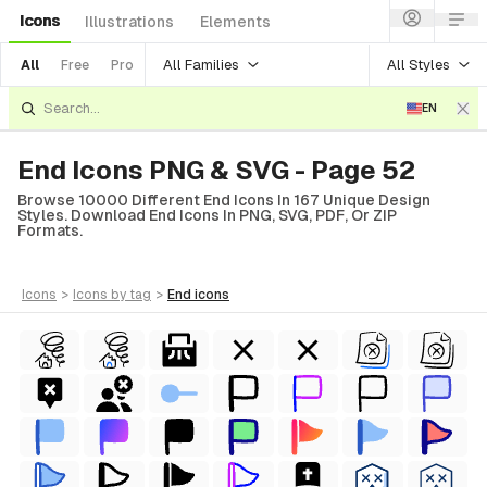
Icons
Illustrations
Elements
All Families
All Styles
All
Free
Pro
EN
End Icons PNG & SVG - Page 52
Browse 10000 Different End Icons In 167 Unique Design
Styles. Download End Icons In PNG, SVG, PDF, Or ZIP
Formats.
icons
>
icons
by tag
>
end
icons