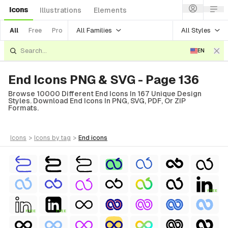
Icons
Illustrations
Elements
All Families
All Styles
All
Free
Pro
EN
End Icons PNG & SVG - Page 136
Browse 10000 Different End Icons In 167 Unique Design
Styles. Download End Icons In PNG, SVG, PDF, Or ZIP
Formats.
icons
>
icons
by tag
>
end
icons
FREE
FREE
FREE