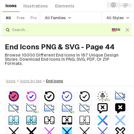
Icons
Illustrations
Elements
All Families
All Styles
All
Free
Pro
EN
End Icons PNG & SVG - Page 44
Browse 10000 Different End Icons In 167 Unique Design
Styles. Download End Icons In PNG, SVG, PDF, Or ZIP
Formats.
icons
>
icons
by tag
>
end
icons
FREE
FREE
FREE