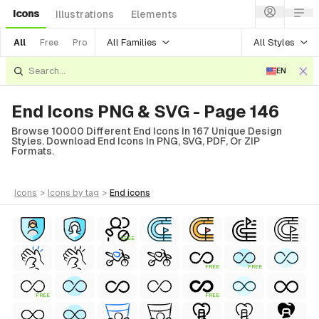
Icons
Illustrations
Elements
All Families
All Styles
All
Free
Pro
EN
End Icons PNG & SVG - Page 146
Browse 10000 Different End Icons In 167 Unique Design
Styles. Download End Icons In PNG, SVG, PDF, Or ZIP
Formats.
icons
>
icons
by tag
>
end
icons
FREE
FREE
FREE
FREE
FREE