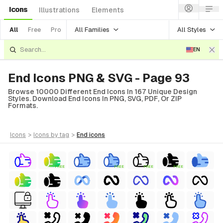
Icons
Illustrations
Elements
All Families
All Styles
All
Free
Pro
EN
End Icons PNG & SVG - Page 93
Browse 10000 Different End Icons In 167 Unique Design
Styles. Download End Icons In PNG, SVG, PDF, Or ZIP
Formats.
icons
>
icons
by tag
>
end
icons
FREE
FREE
FREE
FREE