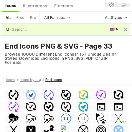
Icons
Illustrations
Elements
All Families
All Styles
All
Free
Pro
EN
End Icons PNG & SVG - Page 33
Browse 10000 Different End Icons In 167 Unique Design
Styles. Download End Icons In PNG, SVG, PDF, Or ZIP
Formats.
icons
>
icons
by tag
>
end
icons
FREE