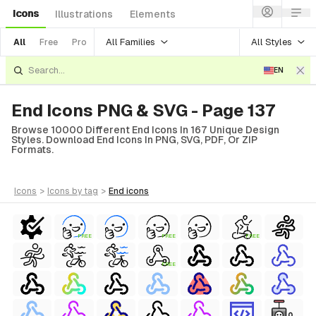
Icons
Illustrations
Elements
All Families
All Styles
All
Free
Pro
EN
End Icons PNG & SVG - Page 137
Browse 10000 Different End Icons In 167 Unique Design
Styles. Download End Icons In PNG, SVG, PDF, Or ZIP
Formats.
icons
>
icons
by tag
>
end
icons
FREE
FREE
FREE
FREE