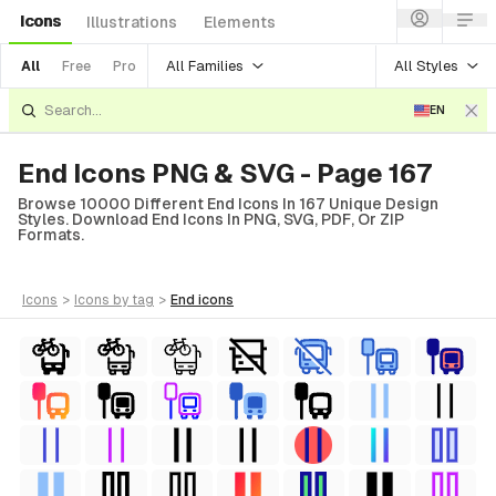
Icons
Illustrations
Elements
All Families
All Styles
All
Free
Pro
EN
End Icons PNG & SVG - Page 167
Browse 10000 Different End Icons In 167 Unique Design
Styles. Download End Icons In PNG, SVG, PDF, Or ZIP
Formats.
icons
>
icons
by tag
>
end
icons