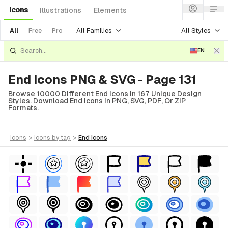
Icons
Illustrations
Elements
All Families
All Styles
All
Free
Pro
EN
End Icons PNG & SVG - Page 131
Browse 10000 Different End Icons In 167 Unique Design
Styles. Download End Icons In PNG, SVG, PDF, Or ZIP
Formats.
icons
>
icons
by tag
>
end
icons