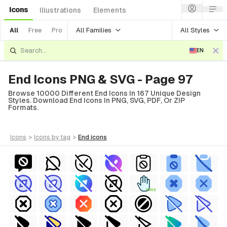
Icons
Illustrations
Elements
All Families
All Styles
All
Free
Pro
EN
End Icons PNG & SVG - Page 97
Browse 10000 Different End Icons In 167 Unique Design
Styles. Download End Icons In PNG, SVG, PDF, Or ZIP
Formats.
icons
>
icons
by tag
>
end
icons
FREE