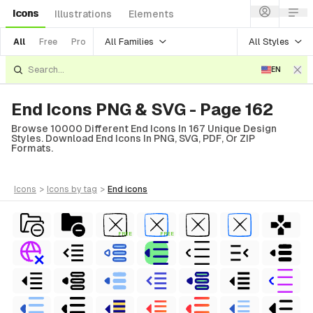
Icons
Illustrations
Elements
All Families
All Styles
All
Free
Pro
EN
End Icons PNG & SVG - Page 162
Browse 10000 Different End Icons In 167 Unique Design
Styles. Download End Icons In PNG, SVG, PDF, Or ZIP
Formats.
icons
>
icons
by tag
>
end
icons
FREE
FREE