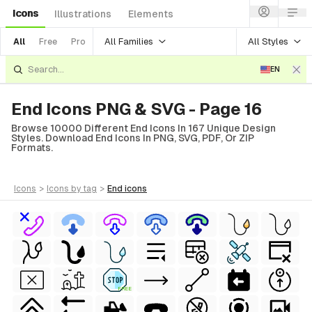
Icons
Illustrations
Elements
All Families
All Styles
All
Free
Pro
EN
End Icons PNG & SVG - Page 16
Browse 10000 Different End Icons In 167 Unique Design
Styles. Download End Icons In PNG, SVG, PDF, Or ZIP
Formats.
icons
>
icons
by tag
>
end
icons
FREE