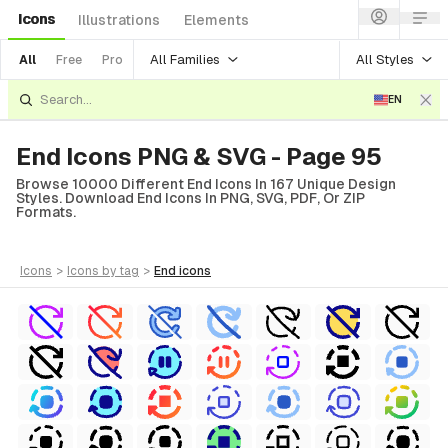
Icons
Illustrations
Elements
All Families
All Styles
All
Free
Pro
EN
End Icons PNG & SVG - Page 95
Browse 10000 Different End Icons In 167 Unique Design
Styles. Download End Icons In PNG, SVG, PDF, Or ZIP
Formats.
icons
>
icons
by tag
>
end
icons